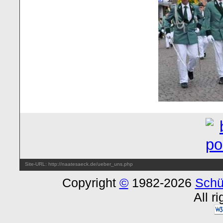
Site-URL: http://naatesaeck.de/ueber_uns.php
Copyright
©
1982-2026
Schü
All r