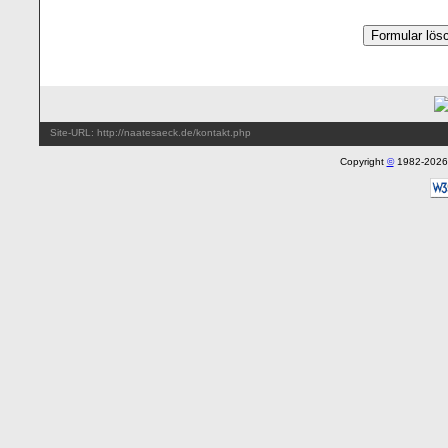
Site-URL: http://naatesaeck.de/kontakt.php
Copyright
©
1982-202