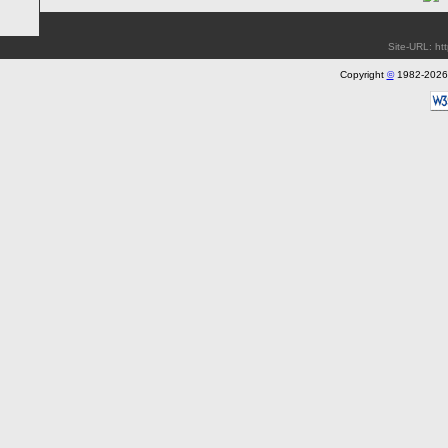
Site-URL: ht
Copyright
©
1982-202